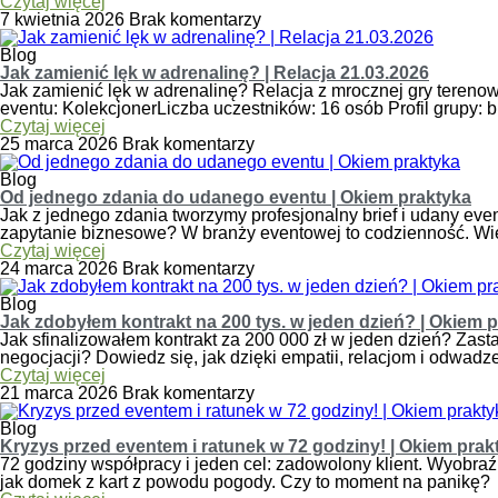
Czytaj więcej
7 kwietnia 2026
Brak komentarzy
Blog
Jak zamienić lęk w adrenalinę? | Relacja 21.03.2026
Jak zamienić lęk w adrenalinę? Relacja z mrocznej gry terenow
eventu: KolekcjonerLiczba uczestników: 16 osób Profil grupy:
Czytaj więcej
25 marca 2026
Brak komentarzy
Blog
Od jednego zdania do udanego eventu | Okiem praktyka
Jak z jednego zdania tworzymy profesjonalny brief i udany even
zapytanie biznesowe? W branży eventowej to codzienność. Wi
Czytaj więcej
24 marca 2026
Brak komentarzy
Blog
Jak zdobyłem kontrakt na 200 tys. w jeden dzień? | Okiem 
Jak sfinalizowałem kontrakt za 200 000 zł w jeden dzień? Zasta
negocjacji? Dowiedz się, jak dzięki empatii, relacjom i odwadz
Czytaj więcej
21 marca 2026
Brak komentarzy
Blog
Kryzys przed eventem i ratunek w 72 godziny! | Okiem prak
72 godziny współpracy i jeden cel: zadowolony klient. Wyobra
jak domek z kart z powodu pogody. Czy to moment na panikę?