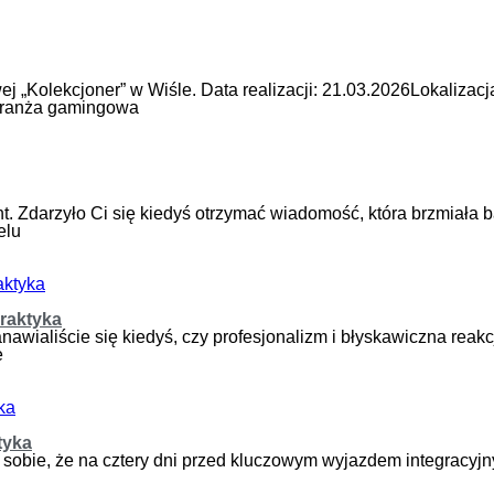
ej „Kolekcjoner” w Wiśle. Data realizacji: 21.03.2026Lokalizac
 branża gamingowa
t. Zdarzyło Ci się kiedyś otrzymać wiadomość, która brzmiała b
elu
praktyka
nawialiście się kiedyś, czy profesjonalizm i błyskawiczna reak
e
tyka
ź sobie, że na cztery dni przed kluczowym wyjazdem integracyj