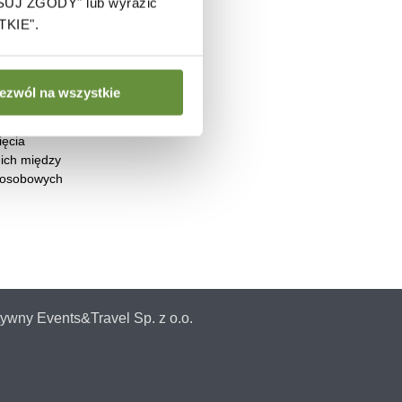
OSUJ ZGODY" lub wyrazić
TKIE".
arzu,
ezwól na wszystkie
ycznych w
ięcia
 ich między
h osobowych