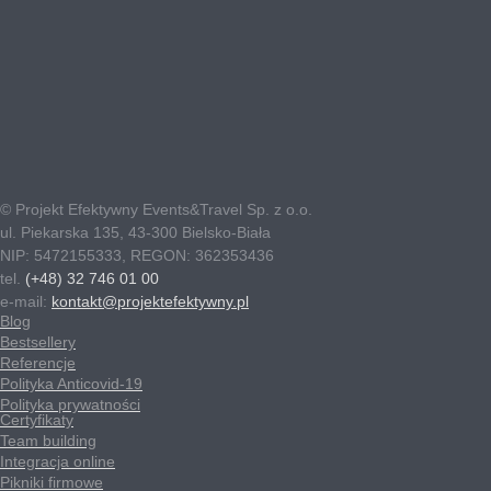
© Projekt Efektywny Events&Travel Sp. z o.o.
ul. Piekarska 135, 43-300 Bielsko-Biała
NIP: 5472155333, REGON: 362353436
tel.
(+48) 32 746 01 00
e-mail:
kontakt@projektefektywny.pl
Blog
Bestsellery
Referencje
Polityka Anticovid-19
Polityka prywatności
Certyfikaty
Team building
Integracja online
Pikniki firmowe