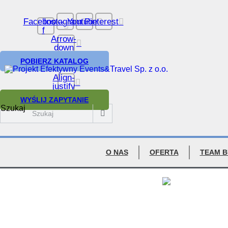
Facebook-
Instagram
Youtube
Pinterest
f
Arrow-
down
POBIERZ KATALOG
Align-
justify
WYŚLIJ ZAPYTANIE
Szukaj
O NAS
OFERTA
TEAM B