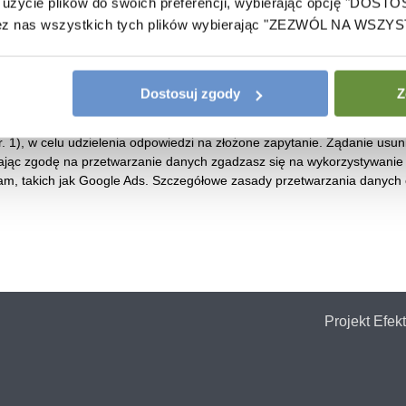
użycie plików do swoich preferencji, wybierając opcję "DOST
ez nas wszystkich tych plików wybierając "ZEZWÓL NA WSZYS
taci imienia, nazwiska, adresu e-mail, podanych w powyższym formul
Dostosuj zgody
Z
 (UE) 2016/679 z dnia 27 kwietnia 2016 r. w sprawie ochrony osób fiz
przepływu takich danych oraz uchylenia dyrektywy 95/46/WE (ogólne
r. 1), w celu udzielenia odpowiedzi na złożone zapytanie. Żądanie usun
ając zgodę na przetwarzanie danych zgadzasz się na wykorzystywanie
lam, takich jak Google Ads. Szczegółowe zasady przetwarzania danyc