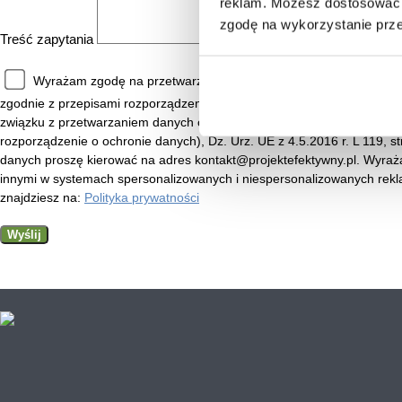
reklam. Możesz dostosować 
zgodę na wykorzystanie prz
Treść zapytania
Wyrażam zgodę na przetwarzanie moich danych osobowych w pos
zgodnie z przepisami rozporządzenia Parlamentu Europejskiego i Rady
związku z przetwarzaniem danych osobowych i w sprawie swobodnego 
rozporządzenie o ochronie danych), Dz. Urz. UE z 4.5.2016 r. L 119, st
danych proszę kierować na adres kontakt@projektefektywny.pl. Wyraż
innymi w systemach spersonalizowanych i niespersonalizowanych rek
znajdziesz na:
Polityka prywatności
Wyślij