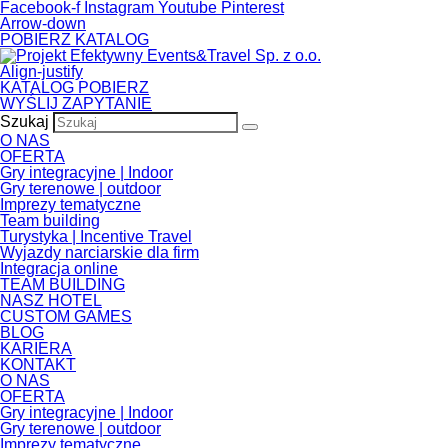
Skip to the content
Facebook-f
Instagram
Youtube
Pinterest
Arrow-down
POBIERZ KATALOG
Align-justify
KATALOG POBIERZ
WYŚLIJ ZAPYTANIE
Szukaj
O NAS
OFERTA
Gry integracyjne | Indoor
Gry terenowe | outdoor
Imprezy tematyczne
Team building
Turystyka | Incentive Travel
Wyjazdy narciarskie dla firm
Integracja online
TEAM BUILDING
NASZ HOTEL
CUSTOM GAMES
BLOG
KARIERA
KONTAKT
O NAS
OFERTA
Gry integracyjne | Indoor
Gry terenowe | outdoor
Imprezy tematyczne