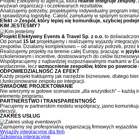
Projekt Efektywny to agencja, która
realnie integruje zespoły
,
wyzwań organizacji i oczekiwanych rezultatów.
Analizujemy potrzeby, projektujemy indywidualny program int
i sprawdzoną logistykę. Całość zamykamy w spójnym scenariu
Efekt -> Zespół, który lepiej się komunikuje, szybciej podej
KIM JESTEŚMY?
Projekt Efektywny Events & Travel Sp. z o.o.
to doświadczony
Od ponad
15 lat
projektujemy i realizujemy wyjazdy integracyj
zespołów. Działamy kompleksowo – od analizy potrzeb, przez k
Realizujemy projekty na terenie całej Europy, pracując w
język
szkoleniowym i incentive, dostosowanych do celów biznesowy
Współpracujemy z najbardziej rozpoznawalnymi markami w Europ
wydarzenie, lecz
wzmocnienie zespołów, które po powrocie d
ODPOWIEDZIALNOŚĆ ZA EFEKT
Każdy projekt traktujemy jak narzędzie biznesowe, dlatego bi
i funkcjonowanie zespołu po integracji.
ŚWIADOME PROJEKTOWANIE
Nie wierzymy w gotowe scenariusze „dla wszystkich” – każdą in
elementu programu.
PARTNERSTWO I TRANSPARENTNOŚĆ
Pracujemy w partnerskim modelu współpracy, jasno komunikując
decyzji.
ZAKRES USŁUG
Zajmujemy się profesjonalną organizacją firmowych wyjazdów i
Wyjazdy integracyjne dla firm
Szkolenia integracyjne