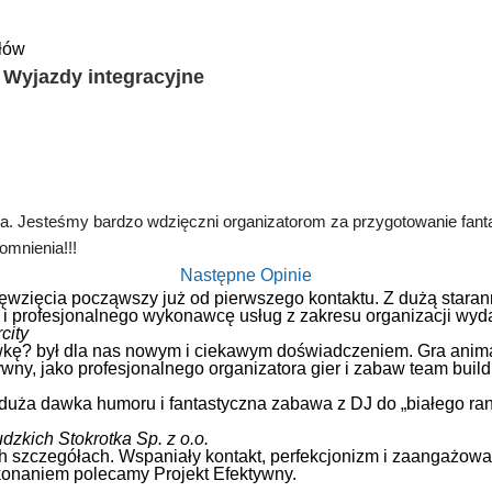
ołów
| Wyjazdy integracyjne
na. Jesteśmy bardzo wdzięczni organizatorom za przygotowanie fan
omnienia!!!
Następne Opinie
ięwzięcia począwszy już od pierwszego kontaktu. Z dużą stara
i profesjonalnego wykonawcę usług z zakresu organizacji wydar
city
ojówkę? był dla nas nowym i ciekawym doświadczeniem. Gra ani
ny, jako profesjonalnego organizatora gier i zabaw team build
duża dawka humoru i fantastyczna zabawa z DJ do „białego rana
zkich Stokrotka Sp. z o.o.
 szczegółach. Wspaniały kontakt, perfekcjonizm i zaangażowa
konaniem polecamy Projekt Efektywny.