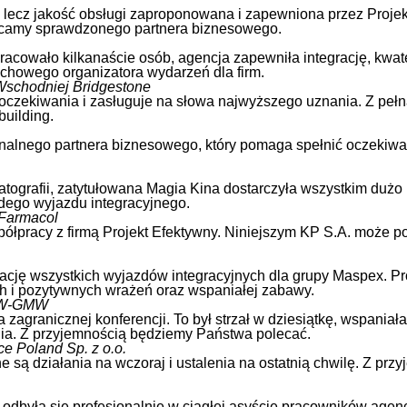
 lecz jakość obsługi zaproponowana i zapewniona przez Projekt
olecamy sprawdzonego partnera biznesowego.
 pracowało kilkanaście osób, agencja zapewniła integrację, kwa
achowego organizatora wydarzeń dla firm.
Wschodniej Bridgestone
oczekiwania i zasługuje na słowa najwyższego uznania. Z pełn
uilding.
jonalnego partnera biznesowego, który pomaga spełnić oczeki
tografii, zatytułowana Magia Kina dostarczyła wszystkim dużo 
żdego wyjazdu integracyjnego.
 Farmacol
pracy z firmą Projekt Efektywny. Niniejszym KP S.A. może potw
ację wszystkich wyjazdów integracyjnych dla grupy Maspex. Pro
 i pozytywnych wrażeń oraz wspaniałej zabawy.
 MW-GMW
 zagranicznej konferencji. To był strzał w dziesiątkę, wspaniał
ia. Z przyjemnością będziemy Państwa polecać.
e Poland Sp. z o.o.
są działania na wczoraj i ustalenia na ostatnią chwilę. Z przy
odbyła się profesjonalnie w ciągłej asyście pracowników agen