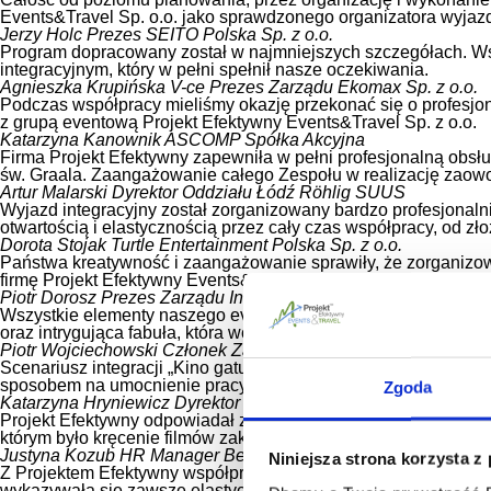
Events&Travel Sp. o.o. jako sprawdzonego organizatora wyjazd
Jerzy Holc
Prezes SEITO Polska Sp. z o.o.
Program dopracowany został w najmniejszych szczegółach. W
integracyjnym, który w pełni spełnił nasze oczekiwania.
Agnieszka Krupińska
V-ce Prezes Zarządu Ekomax Sp. z o.o.
Podczas współpracy mieliśmy okazję przekonać się o profesj
z grupą eventową Projekt Efektywny Events&Travel Sp. z o.o.
Katarzyna Kanownik
ASCOMP Spółka Akcyjna
Firma Projekt Efektywny zapewniła w pełni profesjonalną obsłu
św. Graala. Zaangażowanie całego Zespołu w realizację zaowo
Artur Malarski
Dyrektor Oddziału Łódź Röhlig SUUS
Wyjazd integracyjny został zorganizowany bardzo profesjonaln
otwartością i elastycznością przez cały czas współpracy, od zło
Dorota Stojak
Turtle Entertainment Polska Sp. z o.o.
Państwa kreatywność i zaangażowanie sprawiły, że zorganiz
firmę Projekt Efektywny Events&Travel Sp. z o.o. jako profesj
Piotr Dorosz
Prezes Zarządu InTENSO Sp. z o.o.
Wszystkie elementy naszego eventy były starannie dopracowan
oraz intrygująca fabuła, która wciągnęła wszystkich uczestni
Piotr Wojciechowski
Członek Zarządu Medicover Sp. z o.o.
Scenariusz integracji „Kino gatunków” połączony z wieczorną
sposobem na umocnienie pracy zespołowej oraz miłym sposo
Zgoda
Katarzyna Hryniewicz
Dyrektor Zarządzający
Projekt Efektywny odpowiadał za przygotowanie koncepcji i real
którym było kręcenie filmów zakończone uroczystą galą oskarow
Justyna Kozub
HR Manager Berner Polska Sp. z o.o.
Niniejsza strona korzysta z
Z Projektem Efektywny współpracowaliśmy już dwukrotnie w za
wykazywała się zawsze elastycznością w działaniu, wysokim z