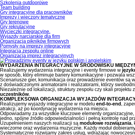
Szkolenia outdoorowe
Team building
Gry integracyjne dla pracowników
Imprezy i wieczory tematyczne
Gry terenowe
Gry rekrutacyjne
Wycieczki integracyjne.
Wyjazdy narciarskie dla firm
Organizacja pikników firmowych
Pomysły na imprezy integracyjne
Integracja zespołu online
Organizacja imprez integracyjnych
WYDARZENIA INTEGRACYJNE W ŚRODOWISKU MIĘDZ
Realizujemy wydarzenia integracyjne i eventy firmowe w
język
w sposób, który eliminuje bariery komunikacyjne i pozwala w
Scenariusze gier, komunikacja oraz prowadzenie eventów są 
z doświadczonymi animatorami i realizatorami, którzy swobod
Niezależnie od lokalizacji, struktury zespołu czy skali projek
uczestników
.
KOMPLEKSOWA ORGANIZACJA WYJAZDÓW INTEGRAC
Realizujemy wyjazdy integracyjne w modelu
end-to-end
, zape
atrakcji, aż po koordynację wydarzenia na miejscu.
Odpowiadamy za wszystkie kluczowe elementy organizacyjne, w
jedno, spójne źródło odpowiedzialności i pełną kontrolę nad p
Uzupełnieniem naszych realizacji są
modułowe rozwiązania
,
wieczorne oraz wydarzenia muzyczne. Każdy moduł dobieramy w
Systematycznie rozwijamy zakres usług, wdrażając nowoczesn