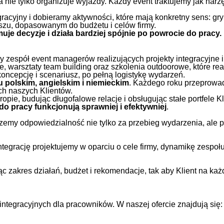
 a nie tylko organizuje wyjazdy. Każdy event traktujemy jak n
egracyjny i dobieramy aktywności, które mają konkretny sens:
szu, dopasowanym do budżetu i celów firmy.
muje decyzje i działa bardziej spójnie po powrocie do pracy.
 zespół event managerów realizujących projekty integracyjne i
ne, warsztaty team building oraz szkolenia outdoorowe, które r
oncepcję i scenariusz, po pełną logistykę wydarzeń.
u polskim, angielskim i niemieckim
. Każdego roku przeprow
ch naszych Klientów.
ie, budując długofalowe relacje i obsługując stałe portfele 
o pracy funkcjonują sprawniej i efektywniej
.
erzemy odpowiedzialność nie tylko za przebieg wydarzenia, ale
tegrację projektujemy w oparciu o cele firmy, dynamikę zespołu
 zakres działań, budżet i rekomendacje, tak aby Klient na każ
ntegracyjnych dla pracowników. W naszej ofercie znajdują się: