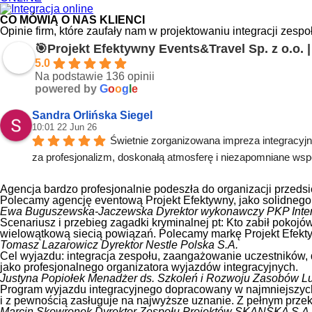
CO MÓWIĄ O NAS KLIENCI
Opinie firm, które zaufały nam w projektowaniu integracji zesp
🎯Projekt Efektywny Events&Travel Sp. z o.o. 
5.0
Na podstawie 136 opinii
powered by
G
o
o
g
l
e
Sandra Orlińska Siegel
10:01 22 Jun 26
Świetnie zorganizowana impreza integracyj
za profesjonalizm, doskonałą atmosferę i niezapomniane wsp
Agencja bardzo profesjonalnie podeszła do organizacji przeds
Polecamy agencję eventową Projekt Efektywny, jako solidnego 
Ewa Buguszewska-Jaczewska
Dyrektor wykonawczy PKP Inter
Scenariusz i przebieg zagadki kryminalnej pt: Kto zabił pok
wielowątkową siecią powiązań. Polecamy markę Projekt Efektyw
Tomasz Lazarowicz
Dyrektor Nestle Polska S.A.
Cel wyjazdu: integracja zespołu, zaangażowanie uczestników, 
jako profesjonalnego organizatora wyjazdów integracyjnych.
Justyna Popiołek
Menadżer ds. Szkoleń i Rozwoju Zasobów Lud
Program wyjazdu integracyjnego dopracowany w najmniejszych
i z pewnością zasługuje na najwyższe uznanie. Z pełnym prze
Marcin Skowronek
Dyrektor Zespołu Projektów SKANSKA S.A.