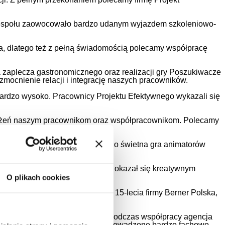
 zespołu zaowocowało bardzo udanym wyjazdem szkoleniowo-
a, dlatego też z pełną świadomością polecamy współpracę
a zaplecza gastronomicznego oraz realizacji gry Poszukiwacze
ocnienie relacji i integrację naszych pracowników.
 bardzo wysoko. Pracownicy Projektu Efektywnego wykazali się
rażeń naszym pracownikom oraz współpracownikom. Polecamy
enariusz „Sabotaż”. Cechowały go świetna gra animatorów
anecznej.
nowany przez Projekt Efektywny okazał się kreatywnym
O plikach cookies
racowników z okazji jubileuszu 15-lecia firmy Berner Polska,
zapisał się w naszej pamięci.
adku była to realizacja udana. Podczas współpracy agencja
zacje obu eventów zostały przeprowadzone bardzo fachowo