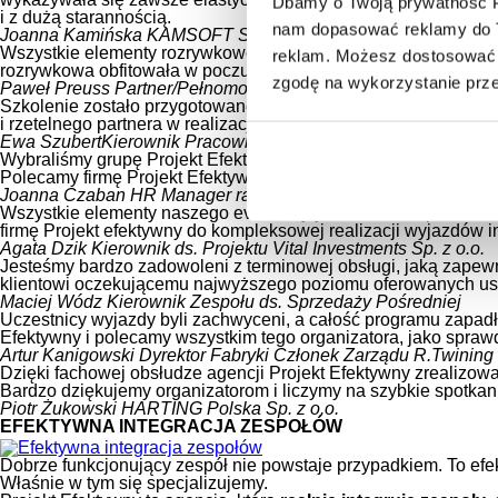
Dbamy o Twoją prywatność Pl
i z dużą starannością.
nam dopasować reklamy do Tw
Joanna Kamińska
KAMSOFT S.A.
Wszystkie elementy rozrywkowe naszego eventu były starannie 
reklam. Możesz dostosować 
rozrywkowa obfitowała w poczucie humoru, a osoby zaangażow
zgodę na wykorzystanie prz
Paweł Preuss
Partner/Pełnomocnik Ernts&Young Sp. z o.o.
Szkolenie zostało przygotowane bardzo profesjonalnie, warunk
i rzetelnego partnera w realizacji szkoleń.
Ewa Szubert
Kierownik Pracowni Ochrony Środowiska KAMSO
Wybraliśmy grupę Projekt Efektywny na głównego organizatora 
Polecamy firmę Projekt Efektywny, jako solidnego organizatora 
Joanna Czaban
HR Manager rankomat.pl
Wszystkie elementy naszego eventu były starannie dopracowan
firmę Projekt efektywny do kompleksowej realizacji wyjazdów i
Agata Dzik
Kierownik ds. Projektu Vital Investments Sp. z o.o.
Jesteśmy bardzo zadowoleni z terminowej obsługi, jaką zapew
klientowi oczekującemu najwyższego poziomu oferowanych us
Maciej Wódz
Kierownik Zespołu ds. Sprzedaży Pośredniej
Uczestnicy wyjazdy byli zachwyceni, a całość programu zapadł
Efektywny i polecamy wszystkim tego organizatora, jako spra
Artur Kanigowski
Dyrektor Fabryki Członek Zarządu R.Twining
Dzięki fachowej obsłudze agencji Projekt Efektywny zrealizowa
Bardzo dziękujemy organizatorom i liczymy na szybkie spotkan
Piotr Żukowski
HARTING Polska Sp. z o.o.
EFEKTYWNA INTEGRACJA ZESPOŁÓW
Dobrze funkcjonujący zespół nie powstaje przypadkiem. To ef
Właśnie w tym się specjalizujemy.