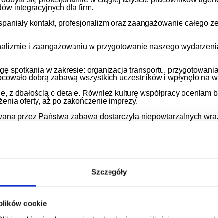
ów integracyjnych dla firm.
spaniały kontakt, profesjonalizm oraz zaangażowanie całego
onalizmie i zaangażowaniu w przygotowanie naszego wydarzeni
gę spotkania w zakresie: organizacja transportu, przygotowani
cowało dobrą zabawą wszystkich uczestników i wpłynęło na wzm
ie, z dbałością o detale. Również kulturę współpracy oceniam
żenia oferty, aż po zakończenie imprezy.
owana przez Państwa zabawa dostarczyła niepowtarzalnych w
onalistów z dużym doświadczeniem.
e. Fantastyczny był zrealizowany w ramach team buildingu sc
ków. Wspaniale bawiliśmy się podczas zorganizowanej imprezy t
 „Galą Oscarową” oraz profesjonalną oprawą muzyczną zapropo
bem na spędzenie wspólnego czasu.
Szczegóły
izację eventu w trakcie imprezy integracyjnych dla ponad 180 p
ą. Event dostarczył gościom wielu radosnych chwil i na długo 
 plików cookie
kresie organizacji imprez teambuildingowych. W każdym przyp
aangażowaniem oraz otwartością na propozycje klienta. Reali