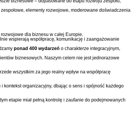
arzędzie biznesowe – dopasowane do etapu rozwoju zespołu,
 gry zespołowe, elementy rozwojowe, moderowane doświadczenia
 rozwojowe dla biznesu w całej Europie.
ealnie wspierają współpracę, komunikację i zaangażowanie
adzamy
ponad 400 wydarzeń
o charakterze integracyjnym,
Klientów biznesowych. Naszym celem nie jest jednorazowe
 przede wszystkim za jego realny wpływ na współpracę
 i kontekst organizacyjny, dbając o sens i spójność każdego
dym etapie miał pełną kontrolę i zaufanie do podejmowanych