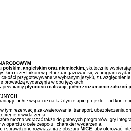
YNARODOWYM
u polskim, angielskim oraz niemieckim,
skutecznie wspierają
szystkim uczestnikom w pełni zaangażować się w program wydar
w całości przygotowywane w wybranym języku, z uwzględnienie
nie prowadzą wydarzenia w obu językach.
tu zapewniamy
płynność realizacji, pełne zrozumienie założeń
YJNYCH
wniając pełne wsparcie na każdym etapie projektu – od koncepcji
 tym rezerwację zakwaterowania, transport, ubezpieczenia ora
rzebiegiem wydarzenia.
 które można wdrażać także do gotowych programów: gry integra
 oparciu o cele zespołu i charakter wydarzenia.
e i sprawdzone rozwiązania z obszaru
MICE
, aby oferować int