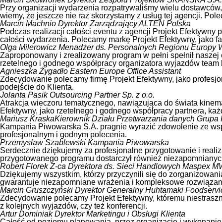
Przy organizacji wydarzenia rozpatrywaliśmy wielu dostawców,
wiemy, że jeszcze nie raz skorzystamy z usług tej agencji. P
Marcin Machnio
Dyrektor Zarządzający ALTEN Polska
Podczas realizacji całości eventu z agencji Projekt Efektywny
całości wydarzenia. Polecamy markę Projekt Efektywny, jako f
Olga Milerowicz
Menadżer ds. Personalnych Regionu Europy 
Zaproponowany i zrealizowany program w pełni spełnił naszej 
rzetelnego i godnego współpracy organizatora wyjazdów team b
Agnieszka Żygadło
Eastern Europe Office Assistant
Zdecydowanie polecamy firmę Projekt Efektywny, jako profes
podejście do Klienta.
Jolanta Pasik
Outsourcing Partner Sp. z o.o.
Atrakcja wieczoru tematycznego, nawiązująca do świata kinema
Efektywny, jako rzetelnego i godnego współpracy partnera, ka
Mariusz Kraska
Kierownik Działu Przetwarzania danych Grupa
Kampania Piwowarska S.A. pragnie wyrazić zdowolenie ze współ
profesjonalnym i godnym polecenia.
Przemysław Szablewski
Kampania Piwowarska
Serdecznie dziękujemy za profesjonalne przygotowanie i realiz
przygotowanego programu dostarczył również niezapomnianych
Robert Florek
Z-ca Dyrektora ds. Sieci Handlowych Maspex
Dziękujemy wszystkim, którzy przyczynili się do zorganizowania
gwarantuje niezapomniane wrażenia i kompleksowe rozwiązan
Marcin Gruszczyński
Dyrektor Generalny Huhtamaki Foodservic
Zdecydowanie polecamy Projekt Efektywny, któremu niestraszne 
z kolejnych wyjazdów, czy też konferencji.
Artur Dominiak
Dyrektor Marketingu i Obsługi Klienta
Całość od poziomu planowania, przez organizację i wykonanie 