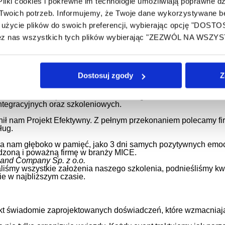
iki cookies i pokrewne im technologie umożliwiają poprawne dzi
oich potrzeb. Informujemy, że Twoje dane wykorzystywane będ
dopracowane, cechowały je świetna gra animatorów oraz intryg
użycie plików do swoich preferencji, wybierając opcję "DOST
ane w realizację wykazały się profesjonalizmem, co zaowoco
ez nas wszystkich tych plików wybierając "ZEZWÓL NA WSZYS
i bytowo-socjalne zapewnione zostały na najwyższym poziomie.
FT S.A.
pikniku firmowego. Wszystkie z założonych atrakcji programu z
Dostosuj zgody
Z
imprez firmowych, a w przyszłości na pewno skorzystamy jeszcze
e. Zrealizowany w ramach teambuildingu scenariusz „Poszukiwa
ntegracyjnych oraz szkoleniowych.
nił nam Projekt Efektywny. Z pełnym przekonaniem polecamy fi
ług.
a nam głęboko w pamięć, jako 3 dni samych pozytywnych emocji.
wdzoną i poważną firmę w branży MICE.
 and Company Sp. z o.o.
liśmy wszystkie założenia naszego szkolenia, podnieśliśmy kwal
ie w najbliższym czasie.
ekt świadomie zaprojektowanych doświadczeń, które wzmacniają