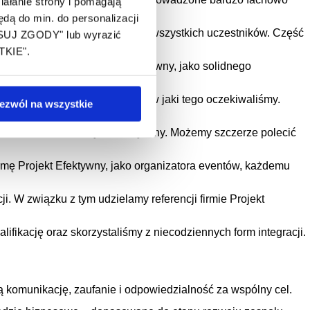
ałanie strony i pomagają
ą do min. do personalizacji
ująca fabuła, która wciągnęła wszystkich uczestników. Część
OSUJ ZGODY" lub wyrazić
wało bardzo dobrą zabawą.
TKIE".
 Polecamy firmę Projekt Efektywny, jako solidnego
ostały zrealizowane w sposób w jaki tego oczekiwaliśmy.
ezwól na wszystkie
 raz z usług tej firmy.
nie św. Graala” był fantastyczny. Możemy szczerze polecić
rmę Projekt Efektywny, jako organizatora eventów, każdemu
 W związku z tym udzielamy referencji firmie Projekt
ifikację oraz skorzystaliśmy z niecodziennych form integracji.
 komunikację, zaufanie i odpowiedzialność za wspólny cel.